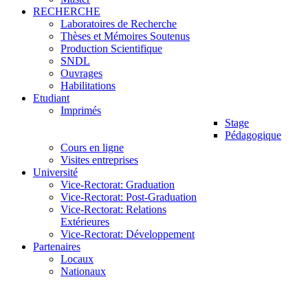
RECHERCHE
Laboratoires de Recherche
Thèses et Mémoires Soutenus
Production Scientifique
SNDL
Ouvrages
Habilitations
Etudiant
Imprimés
Stage
Pédagogique
Cours en ligne
Visites entreprises
Université
Vice-Rectorat: Graduation
Vice-Rectorat: Post-Graduation
Vice-Rectorat: Relations
Extérieures
Vice-Rectorat: Développement
Partenaires
Locaux
Nationaux