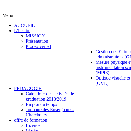
Menu
ACCUEIL
L’institut
MISSION
Présentation
Procès-verbal
Gestion des Entrepr
administrations (
Mesure physique e
instrumentation sci
(MPIS)
Optique visuelle et 
(OVL)
PÉDAGOGIE
Calendrier des activités de
graduation 2018/2019
Emploi du temps
annuaire des Enseignants-
Chercheurs
offre de formation
Licence
Master