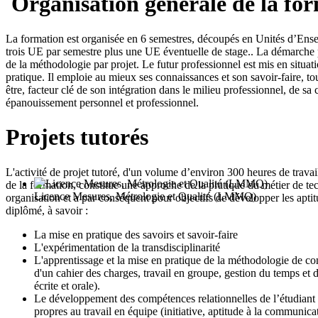
Organisation générale de la fo
La formation est organisée en 6 semestres, découpés en Unités d’Ens
trois UE par semestre plus une UE éventuelle de stage.. La démarche 
de la méthodologie par projet. Le futur professionnel est mis en situat
pratique. Il emploie au mieux ses connaissances et son savoir-faire, t
être, facteur clé de son intégration dans le milieu professionnel, de sa 
épanouissement personnel et professionnel.
Projets tutorés
L'activité de projet tutoré, d'un volume d’environ 300 heures de travai
de la formation, constitue une approche de la pratique du métier de te
Licence Mesures, Métrologie et Qualité (LMMQ)
organisation et a par conséquent pour objectifs de développer les aptit
diplômé, à savoir :
La mise en pratique des savoirs et savoir-faire
L'expérimentation de la transdisciplinarité
L'apprentissage et la mise en pratique de la méthodologie de con
d'un cahier des charges, travail en groupe, gestion du temps et
écrite et orale).
Le développement des compétences relationnelles de l’étudiant :
propres au travail en équipe (initiative, aptitude à la communic