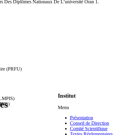
rs Des Diplômes Nationaux De L’université Oran 1.
aire (PRFU)
Institut
es
MPIS)
Menu
Présentation
Conseil de Direction
Comité Scientifique
Textes Réglementaires