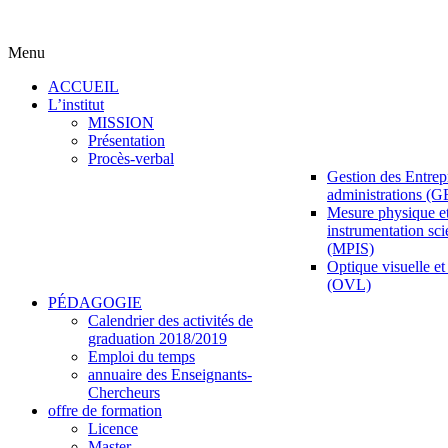
Menu
ACCUEIL
L’institut
MISSION
Présentation
Procès-verbal
Gestion des Entrepr
administrations (
Mesure physique e
instrumentation sci
(MPIS)
Optique visuelle et 
(OVL)
PÉDAGOGIE
Calendrier des activités de
graduation 2018/2019
Emploi du temps
annuaire des Enseignants-
Chercheurs
offre de formation
Licence
Master