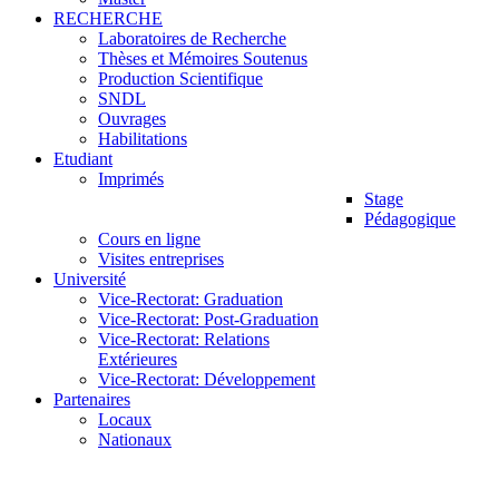
RECHERCHE
Laboratoires de Recherche
Thèses et Mémoires Soutenus
Production Scientifique
SNDL
Ouvrages
Habilitations
Etudiant
Imprimés
Stage
Pédagogique
Cours en ligne
Visites entreprises
Université
Vice-Rectorat: Graduation
Vice-Rectorat: Post-Graduation
Vice-Rectorat: Relations
Extérieures
Vice-Rectorat: Développement
Partenaires
Locaux
Nationaux