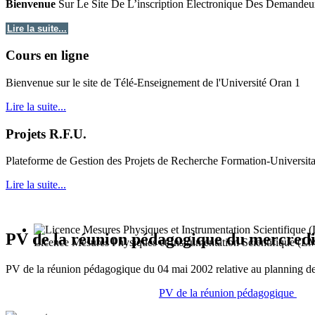
Bienvenue
Sur Le Site De L’inscription Electronique Des Demandeu
Lire la suite...
Cours en ligne
Bie
nvenue sur le site de Télé-Enseignement de l'Université Oran 1
Lire la suite...
Projets R.F.U.
Plateforme de Gestion des Projets de Recherche Formation-Universit
Lire la suite...
PV de la réunion pédagogique du mercredi
Licence Mesures Physiques et Instrumentation Scientifique (L
PV de la réunion pédagogique du 04 mai 2002 relative au planning d
PV de la réunion pédagogique