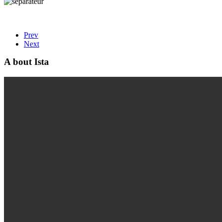
Prev
Next
A bout Ista
Licence Mesures, Métrologie et Qualité (LMMQ)