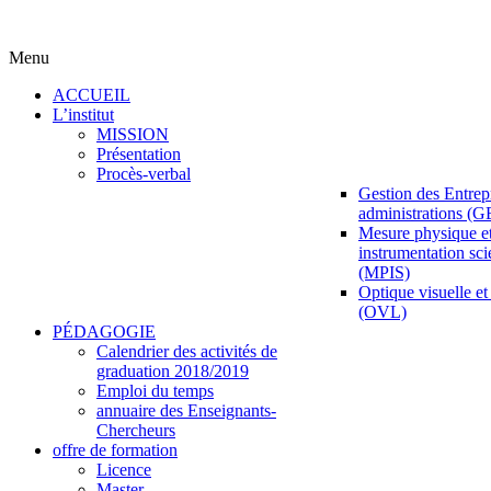
Menu
ACCUEIL
L’institut
MISSION
Présentation
Procès-verbal
Gestion des Entrepr
administrations (
Mesure physique e
instrumentation sci
(MPIS)
Optique visuelle et 
(OVL)
PÉDAGOGIE
Calendrier des activités de
graduation 2018/2019
Emploi du temps
annuaire des Enseignants-
Chercheurs
offre de formation
Licence
Master