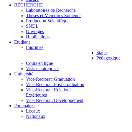
RECHERCHE
Laboratoires de Recherche
Thèses et Mémoires Soutenus
Production Scientifique
SNDL
Ouvrages
Habilitations
Etudiant
Imprimés
Stage
Pédagogique
Cours en ligne
Visites entreprises
Université
Vice-Rectorat: Graduation
Vice-Rectorat: Post-Graduation
Vice-Rectorat: Relations
Extérieures
Vice-Rectorat: Développement
Partenaires
Locaux
Nationaux