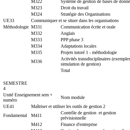
M322
Système de gestion de bases de donn
M323
Droit du travail
M324
Stratégie des Organisations
UE33
Communiquer et se situer dans les organisations
Méthodologie
M331
Communication écrite et orale
M332
Anglais
M333
PPP phase 3
M334
Adaptations locales
M335
Projets tutoré 1 - méthodologie
Activités transdisciplinaires (exemples
M336
simulation de gestion)
Total
SEMESTRE
4
Unité Enseignement sem +
Nom module
numéro
UE41
Maîtriser et utiliser les outils de gestion 2
Contrôle de gestion et gestion
Fondamental
M411
prévisionnelle
M412
Finance d'entreprise