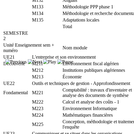
M132
Anglais
M133
Méthodologie PPP phase 1
M134
Méthodologie et recherche documenta
M135
Adaptations locales
Total
SEMESTRE
2
Unité Enseignement sem +
Nom module
numéro
UE21
L'entreprise et son environnement
Découverte
M211
Environnement fiscal algérien
M212
Institutions publiques algériennes
M213
Économie
UE22
Outils et techniques de gestion - Approfondissement
Comptabilité : travaux d'inventaire et
Fondamental
M221
analyse des documents de synthèse
M222
Calcul et analyse des coûts - 1
M223
Environnement Informatique
M224
Mathématiques financières
Conception, méthodologie et traiteme
M225
l'enquête
UE23
Communiquer et se situer dans les organisations