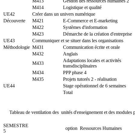
M413
Gestion des ressources humaines 2
M414
Logistique et qualité
UE42
Créer dans un univers numérique
Découverte
M421
E-Commerce et E-marketing
M422
Systèmes d'information
M423
Démarche de la création d'entreprise
UE43
Communiquer et se situer dans les organisations
Méthodologie
M431
Communication écrite et orale
M432
Anglais
Adaptations locales et activités
M433
transdisciplinaires
M434
PPP phase 4
M435
Projets tutorés 2 - réalisation
UE44
Stage opérationnel de 6 semaines
Total
Tableau de ventilation des unités d'enseignement et des module
SEMESTRE
option Ressources Humaines
5