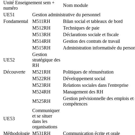
Unité Enseignement sem +
Nom module
numéro
UE51
Gestion administrative du personnel
Fondamental
M511RH
Bilan social et tableaux de bord
M512RH
Techniques de paie
M513RH
Déclarations sociale et fiscale
M514RH
Gestion des contrats de travail
M515RH
Administration informatisée du perso
Gestion
UE52
stratégique des
RH
Découverte
M521RH
Politiques de rémunération
M522RH
Développement social
M523RH
Relations sociales dans l'entreprise
M524RH
Management des RH
Gestion prévisionnelle des emplois et
M525RH
compétences
Communiquer
et se situer
UE53
dans les
organisations
Méthodologie
M531RH
Communication écrite et orale