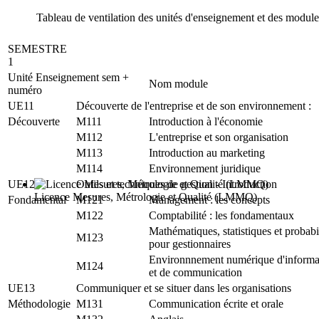
Tableau de ventilation des unités d'enseignement et des module
SEMESTRE
1
Unité Enseignement sem +
Nom module
numéro
UE11
Découverte de l'entreprise et de son environnement :
Découverte
M111
Introduction à l'économie
M112
L'entreprise et son organisation
M113
Introduction au marketing
M114
Environnement juridique
UE12
Outils et techniques de gestion - Introduction
Licence Mesures, Métrologie et Qualité (LMMQ)
Fondamental
M121
Management : les concepts
M122
Comptabilité : les fondamentaux
Mathématiques, statistiques et probabi
M123
pour gestionnaires
Environnnement numérique d'informa
M124
et de communication
UE13
Communiquer et se situer dans les organisations
Méthodologie
M131
Communication écrite et orale