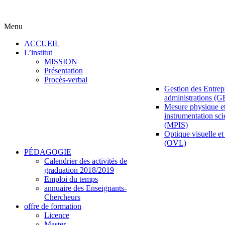
Menu
ACCUEIL
L’institut
MISSION
Présentation
Procès-verbal
Gestion des Entrepr
administrations (
Mesure physique e
instrumentation sci
(MPIS)
Optique visuelle et 
(OVL)
PÉDAGOGIE
Calendrier des activités de
graduation 2018/2019
Emploi du temps
annuaire des Enseignants-
Chercheurs
offre de formation
Licence
Master