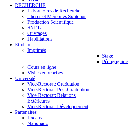
RECHERCHE
Laboratoires de Recherche
Thèses et Mémoires Soutenus
Production Scientifique
SNDL
Ouvrages
Habilitations
Etudiant
Imprimés
Stage
Pédagogique
Cours en ligne
Visites entreprises
Université
Vice-Rectorat: Graduation
Vice-Rectorat: Post-Graduation
Vice-Rectorat: Relations
Extérieures
Vice-Rectorat: Développement
Partenaires
Locaux
Nationaux